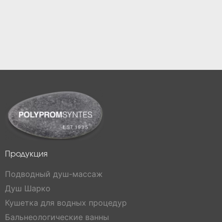
Продукция
Подводный душ-массаж
Душ Шарко
Кушетка для водных процедур
Бальнеологические ванны