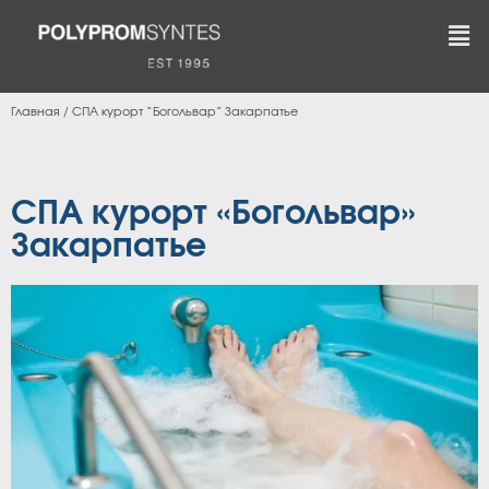
Главная
/
СПА курорт “Богольвар” Закарпатье
СПА курорт «Богольвар»
Закарпатье