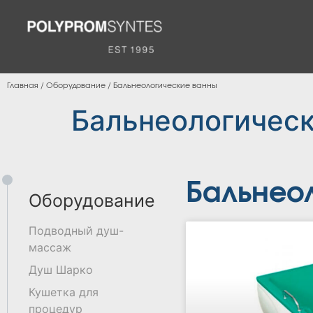
Главная
/
Оборудование
/
Бальнеологические ванны
Бальнеологичес
Бальнео
Оборудование
Подводный душ-
массаж
Душ Шарко
Кушетка для
процедур