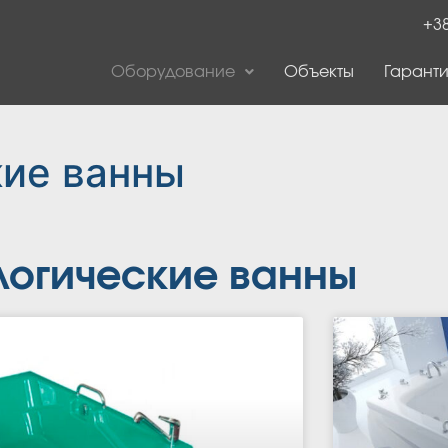
+38
Оборудование
Объекты
Гаранти
кие ванны
логические ванны