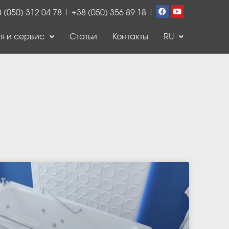
 (050) 312 04 78
|
+38 (050) 356 89 18
|
я и сервис
Статьи
Контакты
RU