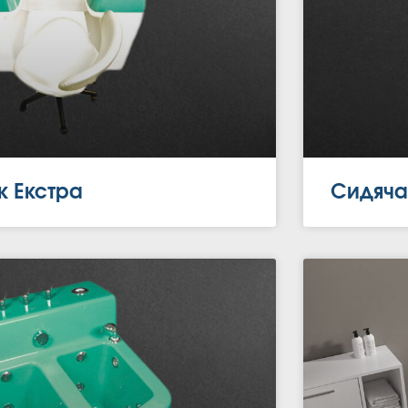
к Екстра
Сидяча