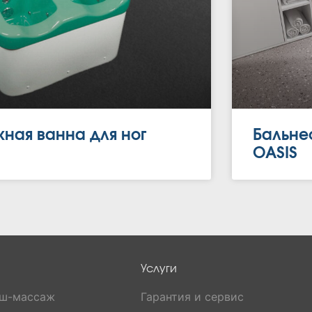
ная ванна для ног
Бальне
OASIS
Услуги
уш-массаж
Гарантия и сервис