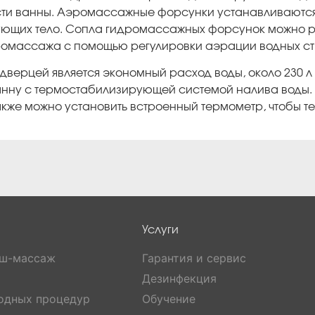
ти ванны. Аэромассажные форсунки устанавливаются н
ующих тело. Сопла гидромассажных форсунок можно ре
ромассажа с помощью регулировки аэрации водных ст
ерцей является экономный расход воды, около 230 л 
ванну с термостабилизирующей системой налива воды.
также можно установить встроенный термометр, чтобы 
Услуги
уш-массаж
Гарантия и сервис
Дезинфекция
водных процедур
Обучение