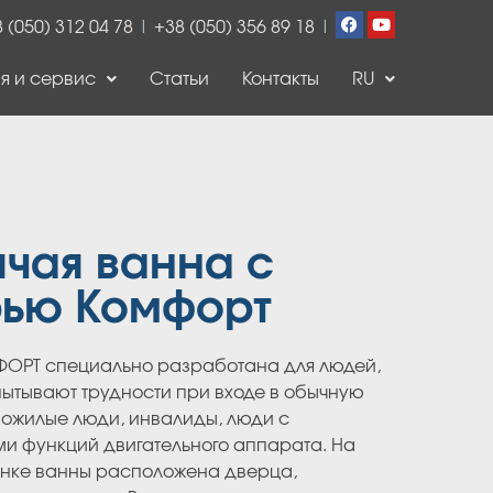
 (050) 312 04 78
|
+38 (050) 356 89 18
|
я и сервис
Статьи
Контакты
RU
чая ванна с
рью Комфорт
ОРТ специально разработана для людей,
пытывают трудности при входе в обычную
пожилые люди, инвалиды, люди с
и функций двигательного аппарата. На
енке ванны расположена дверца,