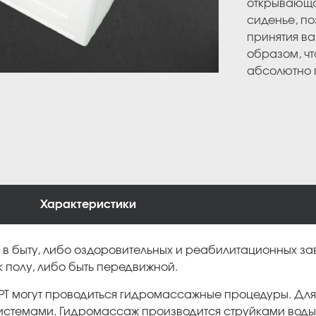
открывающа
сиденье, по
принятия в
образом, ч
абсолютно г
Характеристики
в быту, либо оздоровительных и реабилитационных з
 к полу, либо быть передвижной.
Т могут проводиться гидромассажные процедуры. Для 
стемами. Гидромассаж производится струйками воды,