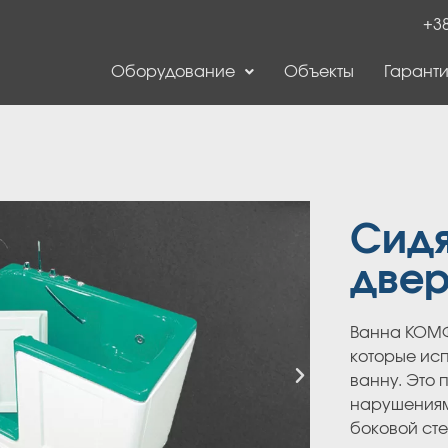
+38
Оборудование
Объекты
Гаранти
Сидя
две
Ванна КОМФ
которые ис
ванну. Это 
нарушениям
боковой ст