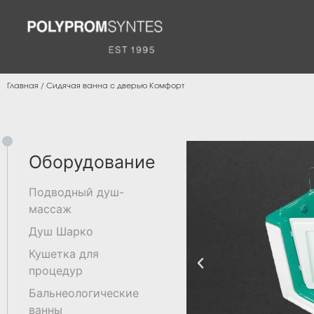
Главная
/
Сидячая ванна с дверью Комфорт
Оборудование
Подводный душ-
массаж
Душ Шарко
Кушетка для
процедур
Бальнеологические
ванны