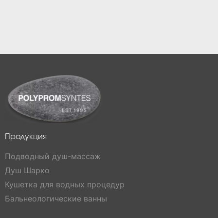
Продукция
Подводный душ-массаж
Душ Шарко
Кушетка для водных процедур
Бальнеологические ванны