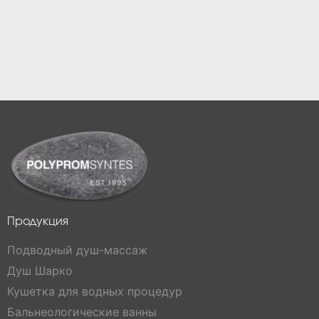
Продукция
Подводный душ-массаж
Душ Шарко
Кушетка для водных процедур
Бальнеологические ванны