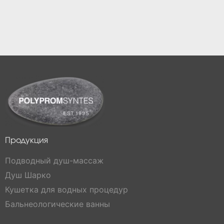
Продукция
Подводный душ-массаж
Душ Шарко
Кушетка для водных процедур
Бальнеологические ванны