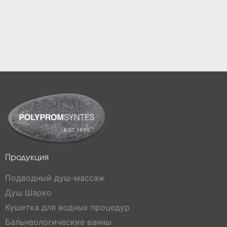
Продукция
Подводный душ-массаж
Душ Шарко
Кушетка для водных процедур
Бальнеологические ванны