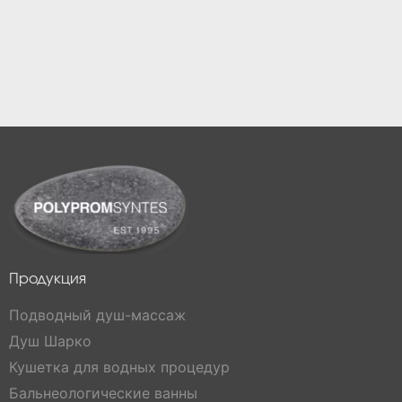
Продукция
Подводный душ-массаж
Душ Шарко
Кушетка для водных процедур
Бальнеологические ванны