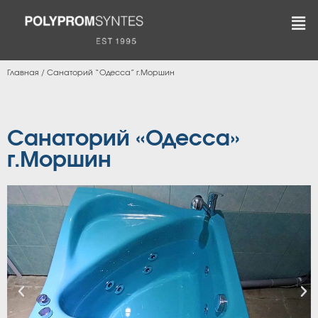
Главная
/
Санаторий “Одесса” г.Моршин
Санаторий «Одесса»
г.Моршин