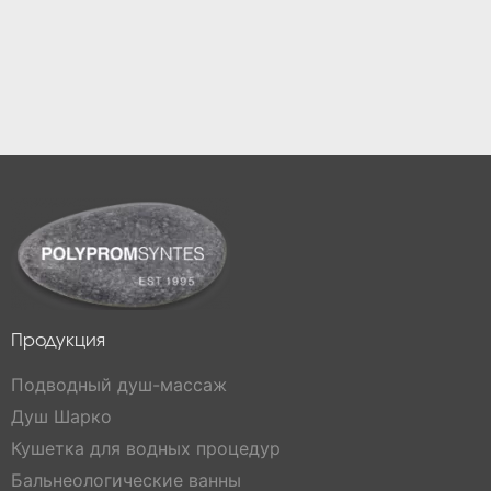
Продукция
Подводный душ-массаж
Душ Шарко
Кушетка для водных процедур
Бальнеологические ванны