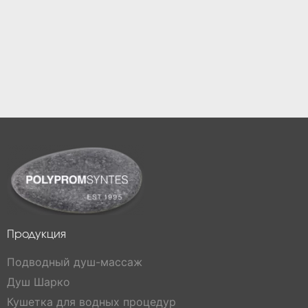
Продукция
Подводный душ-массаж
Душ Шарко
Кушетка для водных процедур