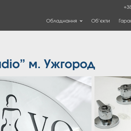
+38
Обладнання
Об’єкти
Гаран
udio” м. Ужгород