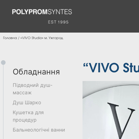
Головна
/
«VIVO Studio» м. Ужгород
“VIVO St
Обладнання
Підводний душ-
массаж
Душ Шарко
Кушетка для
процедур
Бальнеологічні ванни