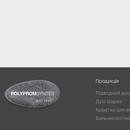
Продукція
Підводний ду
Душ Шарко
Кушетка для в
Бальнеологічн