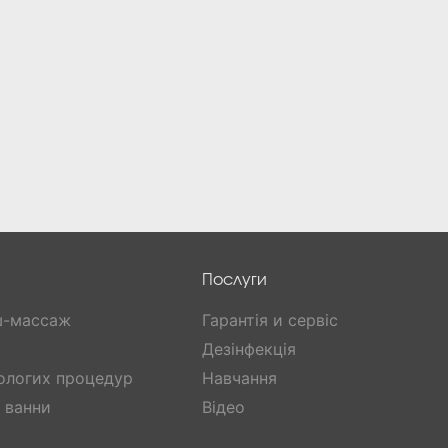
Послуги
ш-массаж
Гарантія и сервіс
Дезінфекція
ологих процедур
Навчання
і ванни
Відео