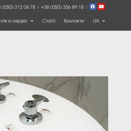
 (050) 312 04 78
|
+38 (050) 356 89 18
|
тія и сервіс
Статті
Контакти
UA